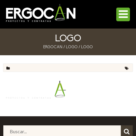
INICIO
LOGO
LA EMPRESA
ERGOCAN
/
LOGO
/
LOGO
SERVICIOS
UN ARQUITECTO PARA TÍ
AUTOPROMOCIÓN A PRECIO DE COSTE
OBRA PÚBLICA
REFORMAS, REHABILITACIÓN Y OBRA NUEVA PRIVADA
FACHADAS VENTILADAS
BLOG
CONTACTO