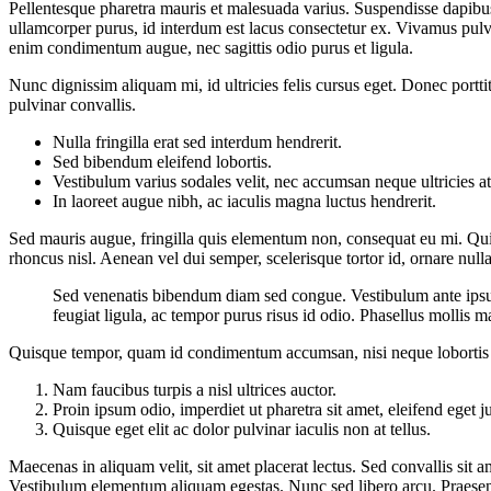
Pellentesque pharetra mauris et malesuada varius. Suspendisse dapibus
ullamcorper purus, id interdum est lacus consectetur ex. Vivamus pulv
enim condimentum augue, nec sagittis odio purus et ligula.
Nunc dignissim aliquam mi, id ultricies felis cursus eget. Donec portti
pulvinar convallis.
Nulla fringilla erat sed interdum hendrerit.
Sed bibendum eleifend lobortis.
Vestibulum varius sodales velit, nec accumsan neque ultricies at
In laoreet augue nibh, ac iaculis magna luctus hendrerit.
Sed mauris augue, fringilla quis elementum non, consequat eu mi. Qu
rhoncus nisl. Aenean vel dui semper, scelerisque tortor id, ornare nulla
Sed venenatis bibendum diam sed congue. Vestibulum ante ipsum p
feugiat ligula, ac tempor purus risus id odio. Phasellus mollis m
Quisque tempor, quam id condimentum accumsan, nisi neque lobortis to
Nam faucibus turpis a nisl ultrices auctor.
Proin ipsum odio, imperdiet ut pharetra sit amet, eleifend eget ju
Quisque eget elit ac dolor pulvinar iaculis non at tellus.
Maecenas in aliquam velit, sit amet placerat lectus. Sed convallis sit a
Vestibulum elementum aliquam egestas. Nunc sed libero arcu. Praesent 