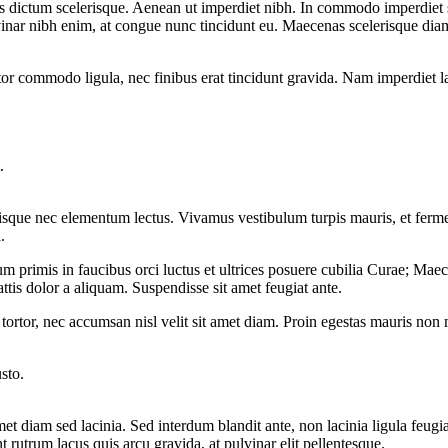
 dictum scelerisque. Aenean ut imperdiet nibh. In commodo imperdiet sa
inar nibh enim, at congue nunc tincidunt eu. Maecenas scelerisque diam 
tor commodo ligula, nec finibus erat tincidunt gravida. Nam imperdiet la
.
isque nec elementum lectus. Vivamus vestibulum turpis mauris, et ferme
.
rimis in faucibus orci luctus et ultrices posuere cubilia Curae; Maece
attis dolor a aliquam. Suspendisse sit amet feugiat ante.
rtor, nec accumsan nisl velit sit amet diam. Proin egestas mauris non 
sto.
met diam sed lacinia. Sed interdum blandit ante, non lacinia ligula feugi
rutrum lacus quis arcu gravida, at pulvinar elit pellentesque.