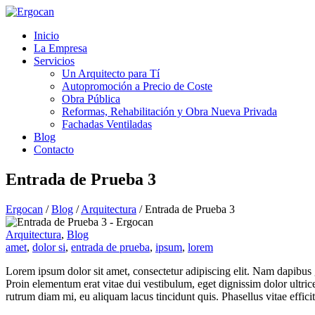
Inicio
La Empresa
Servicios
Un Arquitecto para Tí
Autopromoción a Precio de Coste
Obra Pública
Reformas, Rehabilitación y Obra Nueva Privada
Fachadas Ventiladas
Blog
Contacto
Entrada de Prueba 3
Ergocan
/
Blog
/
Arquitectura
/
Entrada de Prueba 3
Arquitectura
,
Blog
amet
,
dolor si
,
entrada de prueba
,
ipsum
,
lorem
Lorem ipsum dolor sit amet, consectetur adipiscing elit. Nam dapibus gr
Proin elementum erat vitae dui vestibulum, eget dignissim dolor ultrice
rutrum diam mi, eu aliquam lacus tincidunt quis. Phasellus vitae efficitu