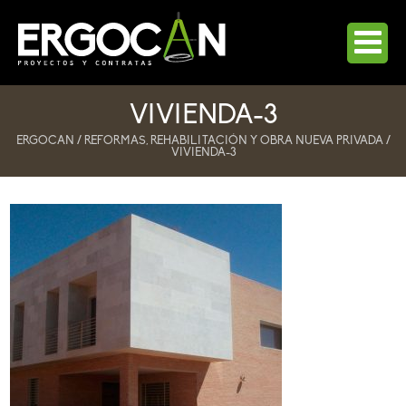
INICIO
VIVIENDA-3
LA EMPRESA
ERGOCAN
/
REFORMAS, REHABILITACIÓN Y OBRA NUEVA PRIVADA
/
VIVIENDA-3
SERVICIOS
UN ARQUITECTO PARA TÍ
AUTOPROMOCIÓN A PRECIO DE COSTE
OBRA PÚBLICA
REFORMAS, REHABILITACIÓN Y OBRA NUEVA PRIVADA
FACHADAS VENTILADAS
BLOG
CONTACTO