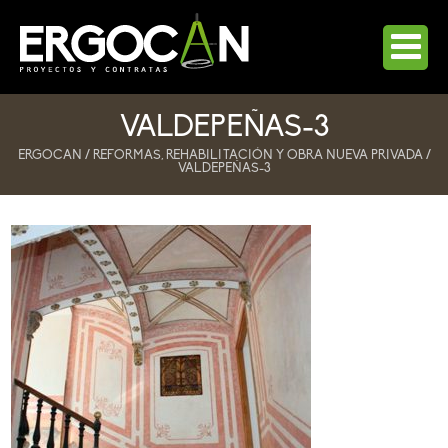
INICIO
VALDEPEÑAS-3
LA EMPRESA
ERGOCAN
/
REFORMAS, REHABILITACIÓN Y OBRA NUEVA PRIVADA
/
VALDEPEÑAS-3
SERVICIOS
UN ARQUITECTO PARA TÍ
AUTOPROMOCIÓN A PRECIO DE COSTE
OBRA PÚBLICA
REFORMAS, REHABILITACIÓN Y OBRA NUEVA PRIVADA
FACHADAS VENTILADAS
BLOG
CONTACTO