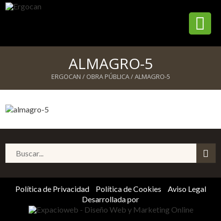
INICIO
ALMAGRO-5
LA EMPRESA
ERGOCAN
/
OBRA PÚBLICA
/
ALMAGRO-5
SERVICIOS
UN ARQUITECTO PARA TÍ
AUTOPROMOCIÓN A PRECIO DE COSTE
OBRA PÚBLICA
REFORMAS, REHABILITACIÓN Y OBRA NUEVA
PRIVADA
FACHADAS VENTILADAS
Política de Privacidad
Política de Cookies
Aviso Legal
BLOG
Desarrollada por
CONTACTO